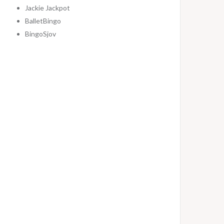
Jackie Jackpot
BalletBingo
BingoSjov