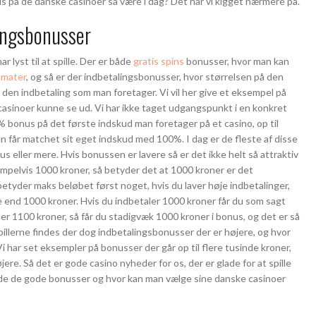
på de danske casinoer så være i dag? Det har vi kigget nærmere på.
alingsbonusser
 lyst til at spille. Der er både
gratis spins
bonusser, hvor man kan
omater
, og så er der indbetalingsbonusser, hvor størrelsen på den
den indbetaling som man foretager. Vi vil her give et eksempel på
asinoer kunne se ud. Vi har ikke taget udgangspunkt i en konkret
bonus på det første indskud man foretager på et casino, op til
n får matchet sit eget indskud med 100%. I dag er de fleste af disse
 eller mere. Hvis bonussen er lavere så er det ikke helt så attraktiv
sempelvis 1000 kroner, så betyder det at 1000 kroner er det
betyder maks beløbet først noget, hvis du laver høje indbetalinger,
e end 1000 kroner. Hvis du indbetaler 1000 kroner får du som sagt
r 1100 kroner, så får du stadigvæk 1000 kroner i bonus, og det er så
pillerne findes der dog indbetalingsbonusser der er højere, og hvor
 har set eksempler på bonusser der går op til flere tusinde kroner,
re. Så det er gode casino nyheder for os, der er glade for at spille
nde de gode bonusser og hvor kan man vælge sine danske casinoer