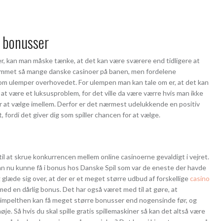
o bonusser
er, kan man måske tænke, at det kan være sværere end tidligere at
r kommet så mange danske casinoer på banen, men fordelene
om ulemper overhovedet. For ulempen man kan tale om er, at det kan
at være et luksusproblem, for det ville da være værre hvis man ikke
er at vælge imellem. Derfor er det nærmest udelukkende en positiv
, fordi det giver dig som spiller chancen for at vælge.
l at skrue konkurrencen mellem online casinoerne gevaldigt i vejret.
man nu kunne få i bonus hos Danske Spil som var de eneste der havde
ag glæde sig over, at der er et meget større udbud af forskellige
casino
e med en dårlig bonus. Det har også været med til at gøre, at
g simpelthen kan få meget større bonusser end nogensinde før, og
. Så hvis du skal spille gratis spillemaskiner så kan det altså være