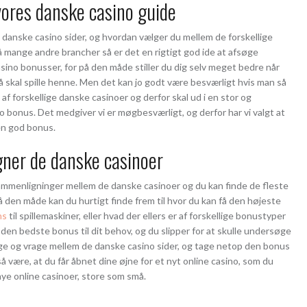
ores danske casino guide
e danske casino sider, og hvordan vælger du mellem de forskellige
 så mange andre brancher så er det en rigtigt god ide at afsøge
ino bonusser, for på den måde stiller du dig selv meget bedre når
 skal spille henne. Men det kan jo godt være besværligt hvis man så
l af forskellige danske casinoer og derfor skal ud i en stor og
 bonus. Det medgiver vi er møgbesværligt, og derfor har vi valgt at
en god bonus.
ner de danske casinoer
sammenligninger mellem de danske casinoer og du kan finde de fleste
 den måde kan du hurtigt finde frem til hvor du kan få den højeste
ns
til spillemaskiner, eller hvad der ellers er af forskellige bonustyper
 den bedste bonus til dit behov, og du slipper for at skulle undersøge
ælge og vrage mellem de danske casino sider, og tage netop den bonus
å være, at du får åbnet dine øjne for et nyt online casino, som du
 nye online casinoer, store som små.