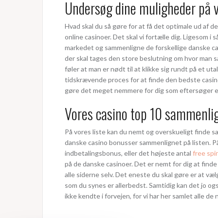
Undersøg dine muligheder på v
Hvad skal du så gøre for at få det optimale ud af d
online casinoer. Det skal vi fortælle dig. Ligesom i
markedet og sammenligne de forskellige danske cas
der skal tages den store beslutning om hvor man så
føler at man er nødt til at klikke sig rundt på et uta
tidskrævende proces for at finde den bedste casino
gøre det meget nemmere for dig som eftersøger 
Vores casino top 10 sammenlig
På vores liste kan du nemt og overskueligt finde 
danske casino bonusser sammenlignet på listen. På
indbetalingsbonus, eller det højeste antal
free spi
på de danske casinoer. Det er nemt for dig at finde
alle siderne selv. Det eneste du skal gøre er at v
som du synes er allerbedst. Samtidig kan det jo ogs
ikke kendte i forvejen, for vi har her samlet alle de