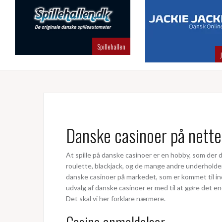
Spillehallen
Danske casinoer på nette
At spille på danske casinoer er en hobby, som der d
roulette, blackjack, og de mange andre underholde
danske casinoer på markedet, som er kommet til inde
udvalg af danske casinoer er med til at gøre det en
Det skal vi her forklare nærmere.